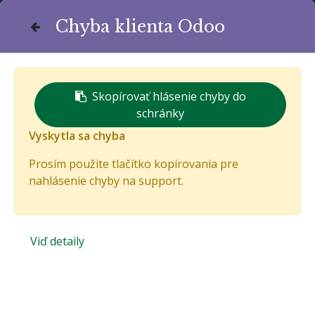
Chyba klienta Odoo
Komunitná stránka života
Bánovčanov
Skopírovať hlásenie chyby do
schránky
Vyskytla sa chyba
Prosím použite tlačítko kopírovania pre
nahlásenie chyby na support.
Viď detaily
Zisťovanie o